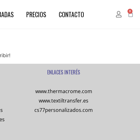
0
BADAS
PRECIOS
CONTACTO
ibir!
ENLACES INTERÉS
www.thermacrome.com
www.textiltransfer.es
es
cs77personalizados.com
es